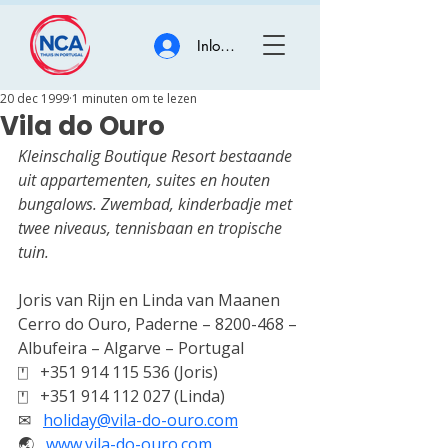
Inloggen
20 dec 1999
1 minuten om te lezen
Vila do Ouro
Kleinschalig Boutique Resort bestaande 
uit appartementen, suites en houten 
bungalows. Zwembad, kinderbadje met 
twee niveaus, tennisbaan en tropische 
tuin.
Joris van Rijn en Linda van Maanen
Cerro do Ouro, Paderne – 8200-468 – 
Albufeira – Algarve – Portugal
⍞   
+351 914 115 536 (Joris)
⍞   
+351 914 112 027 (Linda)
✉   
holiday@vila-do-ouro.com
🌏︎   
www.vila-do-ouro.com