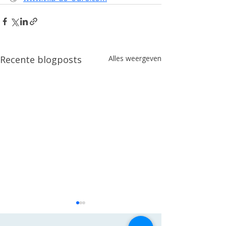
Recente blogposts
Alles weergeven
Fnbconsult G