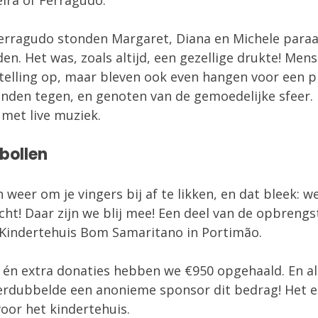
eira of Ferragudo.
Ferragudo stonden Margaret, Diana en Michele paraat
en. Het was, zoals altijd, een gezellige drukte! Men
stelling op, maar bleven ook even hangen voor een pr
en tegen, en genoten van de gemoedelijke sfeer. D
k met live muziek.
bollen
 weer om je vingers bij af te likken, en dat bleek: 
ht! Daar zijn we blij mee! Een deel van de opbrengs
 Kindertehuis Bom Samaritano in Portimão. 
 én extra donaties hebben we €950 opgehaald. En al
erdubbelde een anonieme sponsor dit bedrag! Het e
voor het kindertehuis.