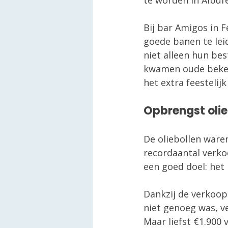
te worden in Albuf
Bij bar Amigos in 
goede banen te leid
niet alleen hun be
kwamen oude bekend
het extra feestelij
Opbrengst olie
De oliebollen waren
recordaantal verkoc
een goed doel: het
Dankzij de verkoop
niet genoeg was, v
Maar liefst €1.900 