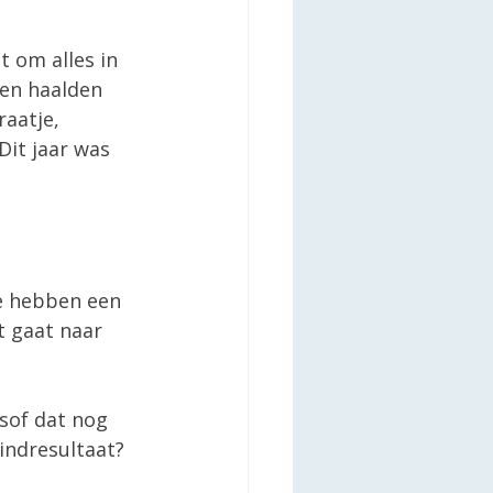
 om alles in 
sen haalden 
aatje, 
it jaar was 
we hebben een 
t gaat naar 
sof dat nog 
indresultaat? 