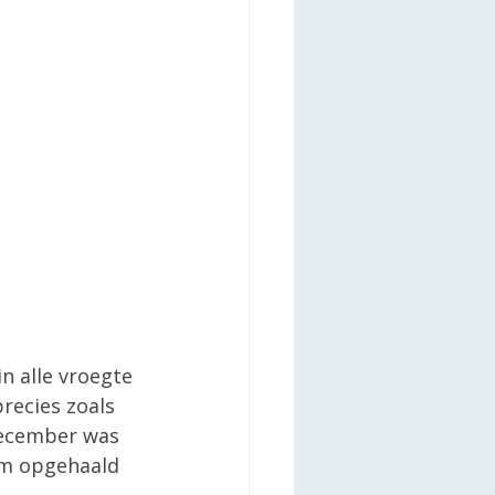
n alle vroegte 
recies zoals 
december was 
 om opgehaald 