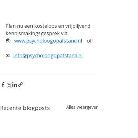
Plan nu een kosteloos en vrijblijvend 
kennismakingsgesprek via: 
🌏︎   
www.psycholoogopafstand.nl
    of 
✉   
info@psycholoogopafstand.nl
Recente blogposts
Alles weergeven