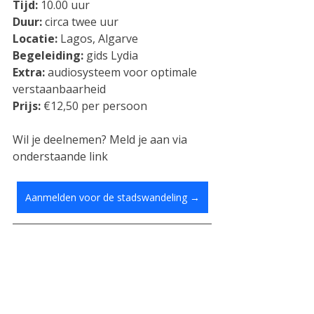
Tijd:
 10.00 uur
Duur:
 circa twee uur
Locatie:
 Lagos, Algarve 
Begeleiding:
 gids Lydia 
Extra:
 audiosysteem voor optimale 
verstaanbaarheid 
Prijs:
 €12,50 per persoon
Wil je deelnemen? Meld je aan via 
onderstaande link
Aanmelden voor de stadswandeling →