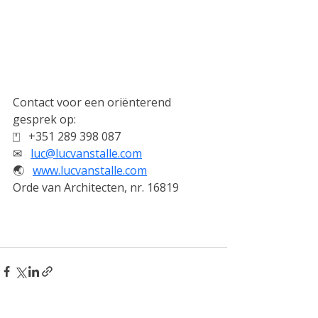
Contact voor een oriënterend 
gesprek op:
⍞   +351 289 398 087
✉   
luc@lucvanstalle.com
🌏︎   
www.lucvanstalle.com
Orde van Architecten, nr. 16819