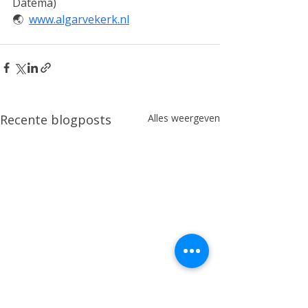
Datema)
🌏︎  
www.algarvekerk.nl
Recente blogposts
Alles weergeven