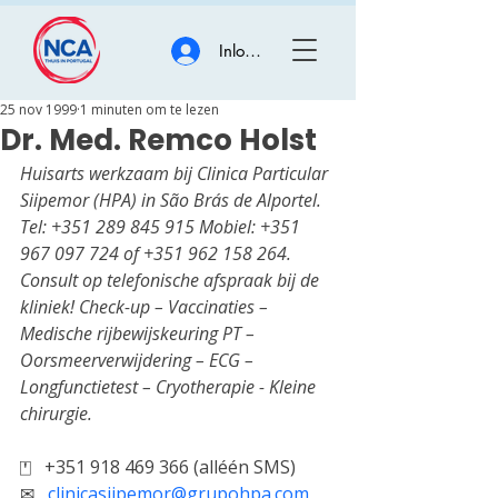
Inloggen
25 nov 1999
1 minuten om te lezen
Dr. Med. Remco Holst
Huisarts werkzaam bij Clinica Particular 
Siipemor (HPA) in São Brás de Alportel. 
Tel: +351 289 845 915 Mobiel: +351 
967 097 724 of +351 962 158 264.
Consult op telefonische afspraak bij de 
kliniek! Check-up – Vaccinaties – 
Medische rijbewijskeuring PT – 
Oorsmeerverwijdering – ECG – 
Longfunctietest – Cryotherapie - Kleine 
chirurgie.
⍞   
+351 918 469 366 (alléén SMS)	
✉   
clinicasiipemor@grupohpa.com