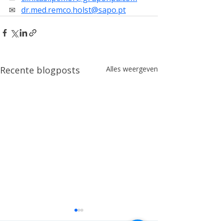
✉   
dr.med.remco.holst@sapo.pt
Recente blogposts
Alles weergeven
Fnbconsult G