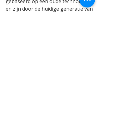
gebaseerd op een oude technologie 
en zijn door de huidige generatie van 
AI chatbots overbodig geworden. Het 
is te verwachten dat ze zullen 
worden vernieuwd met de huidige 
technologie, in een nieuwe generatie 
van huishoudelijke apparaten (kan je 
koelkast straks ‘zien’ dat de melk op 
is en dan nieuwe bestellen bij Albert 
Hein?).
Uiteindelijk komt de keuze van de 
beste optie toch neer op 
persoonlijke voorkeuren en het 
soort van vragen die je wilt stellen. 
Omdat ze gratis zijn, is het makkelijk 
om meerdere naast elkaar te 
gebruiken en uit te vinden welke je 
beste vindt.