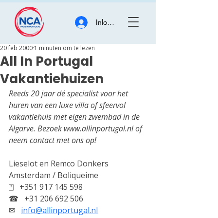
Inloggen
20 feb 2000
1 minuten om te lezen
All In Portugal
Vakantiehuizen
Reeds 20 jaar dé specialist voor het 
huren van een luxe villa of sfeervol 
vakantiehuis met eigen zwembad in de 
Algarve. Bezoek www.allinportugal.nl of 
neem contact met ons op!
Lieselot en Remco Donkers
Amsterdam / Boliqueime
⍞   
+351 917 145 598
☎   
+31 206 692 506
✉   
info@allinportugal.nl