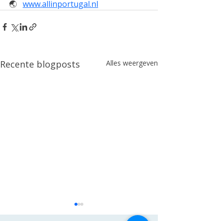
🌏︎   
www.allinportugal.nl
Recente blogposts
Alles weergeven
Fnbconsult G