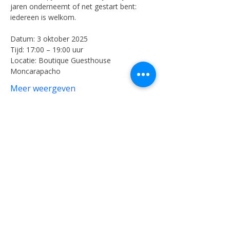
jaren onderneemt of net gestart bent: 
iedereen is welkom.
Datum: 3 oktober 2025
Tijd: 17:00 – 19:00 uur
Locatie: Boutique Guesthouse 
Moncarapacho
Meer weergeven
Deel dit evenement
Meer over de NCA
​
NCA missie en doelstellingen
Word lid van de NCA