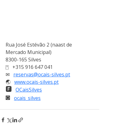
Rua José Estévão 2 (naast de 
Mercado Municipal)
8300-165 Silves
⍞   
+315 916 647 041
✉   
reservas@ocais-silves.pt
🌏︎   
www.ocais-silves.pt
🅵
OCaisSilves
◙
ocais_silves